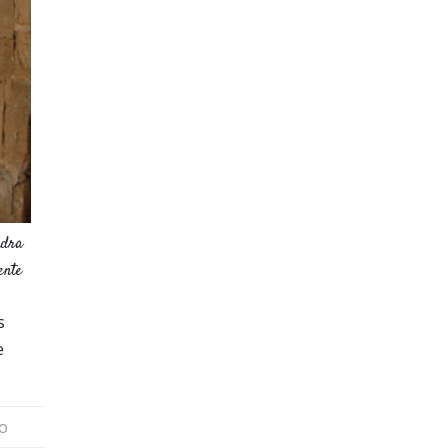
ndra
ente
s
e
io