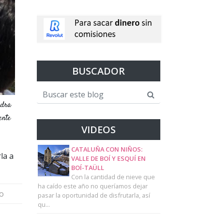
BUSCADOR
ndra
ente
VIDEOS
CATALUÑA CON NIÑOS:
la a
VALLE DE BOÍ Y ESQUÍ EN
BOÍ-TAÜLL
Con la cantidad de nieve que
ha caído este año no queríamos dejar
io
pasar la oportunidad de disfrutarla, así
qu...