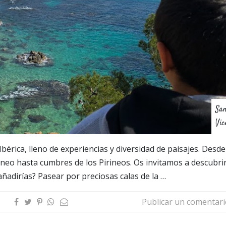
Sa
Vic
Ibérica, lleno de experiencias y diversidad de paisajes. Desde
áneo hasta cumbres de los Pirineos. Os invitamos a descubrir
añadirías? Pasear por preciosas calas de la …
Publicar un comentar