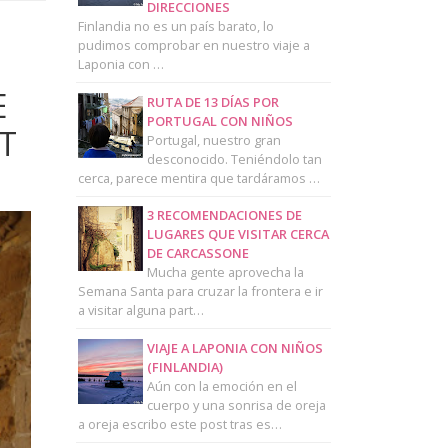
DIRECCIONES
Finlandia no es un país barato, lo
pudimos comprobar en nuestro viaje a
Laponia con …
E
RUTA DE 13 DÍAS POR
PORTUGAL CON NIÑOS
T
Portugal, nuestro gran
desconocido. Teniéndolo tan
cerca, parece mentira que tardáramos …
3 RECOMENDACIONES DE
LUGARES QUE VISITAR CERCA
DE CARCASSONE
Mucha gente aprovecha la
Semana Santa para cruzar la frontera e ir
a visitar alguna part…
VIAJE A LAPONIA CON NIÑOS
(FINLANDIA)
Aún con la emoción en el
cuerpo y una sonrisa de oreja
a oreja escribo este post tras es…