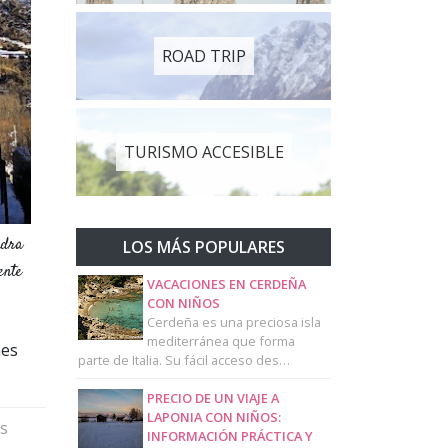
ROAD TRIP
TURISMO ACCESIBLE
ndra
LOS MÁS POPULARES
ente
VACACIONES EN CERDEÑA
CON NIÑOS
Cerdeña es una preciosa isla
mediterránea que forma
nes
parte de Italia. Su fácil acceso des…
PRECIO DE UN VIAJE A
LAPONIA CON NIÑOS:
s
INFORMACIÓN PRÁCTICA Y