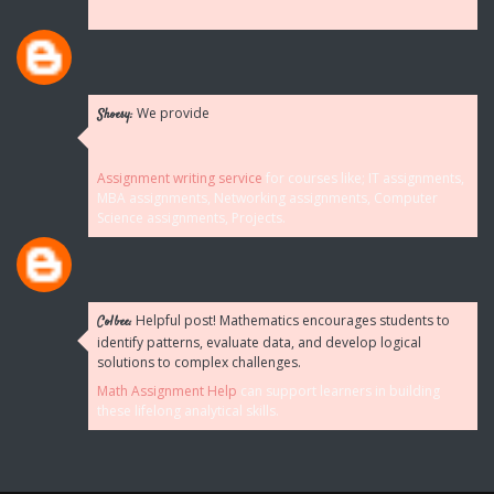
We provide
Shoesy:
Assignment writing service
for courses like; IT assignments,
MBA assignments, Networking assignments, Computer
Science assignments, Projects.
Helpful post! Mathematics encourages students to
Colbee:
identify patterns, evaluate data, and develop logical
solutions to complex challenges.
Math Assignment Help
can support learners in building
these lifelong analytical skills.