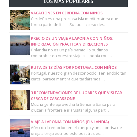
LOS MÁS POPULARES
VACACIONES EN CERDEÑA CON NIÑOS
Cerdeña es una preciosa isla mediterránea que
forma parte de Italia. Su fácil acceso des…
PRECIO DE UN VIAJE A LAPONIA CON NIÑOS:
INFORMACIÓN PRÁCTICA Y DIRECCIONES
Finlandia no es un país barato, lo pudimos
comprobar en nuestro viaje a Laponia con …
RUTA DE 13 DÍAS POR PORTUGAL CON NIÑOS
Portugal, nuestro gran desconocido. Teniéndolo tan
cerca, parece mentira que tardáramos …
3 RECOMENDACIONES DE LUGARES QUE VISITAR
CERCA DE CARCASSONE
Mucha gente aprovecha la Semana Santa para
cruzar la frontera e ir a visitar alguna part…
VIAJE A LAPONIA CON NIÑOS (FINLANDIA)
Aún con la emoción en el cuerpo y una sonrisa de
oreja a oreja escribo este post tras es…