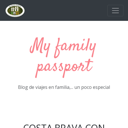
Ir al contenido principal
My family
passport
Blog de viajes en familia,... un poco especial
COSTA BRAVA CON