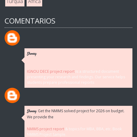
Turquía
África
COMENTARIOS
Shoesy:
IGNOU DECE project report
is a structured document
presenting your research and findings. Our service helps
students prepare professional reports
Get the NMIMS solved project for 2026 on budget.
Shoesy:
We provide the
NMIMS project report
& topics for MBA, BBA, etc. Book
NMIMS Project Sample.