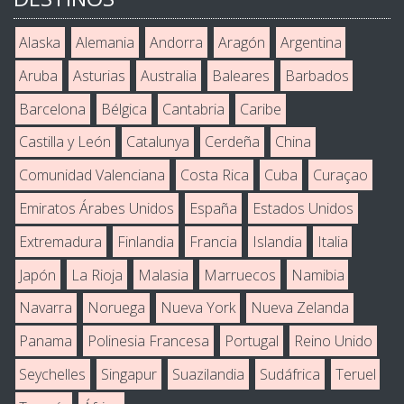
Alaska
Alemania
Andorra
Aragón
Argentina
Aruba
Asturias
Australia
Baleares
Barbados
Barcelona
Bélgica
Cantabria
Caribe
Castilla y León
Catalunya
Cerdeña
China
Comunidad Valenciana
Costa Rica
Cuba
Curaçao
Emiratos Árabes Unidos
España
Estados Unidos
Extremadura
Finlandia
Francia
Islandia
Italia
Japón
La Rioja
Malasia
Marruecos
Namibia
Navarra
Noruega
Nueva York
Nueva Zelanda
Panama
Polinesia Francesa
Portugal
Reino Unido
Seychelles
Singapur
Suazilandia
Sudáfrica
Teruel