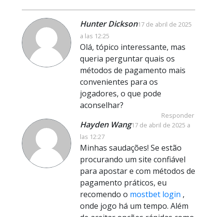
Hunter Dickson
17 de abril de 2025
a las 12:25
Olá, tópico interessante, mas
queria perguntar quais os
métodos de pagamento mais
convenientes para os
jogadores, o que pode
aconselhar?
Responder
Hayden Wang
17 de abril de 2025 a
las 12:27
Minhas saudações! Se estão
procurando um site confiável
para apostar e com métodos de
pagamento práticos, eu
recomendo o
mostbet login
,
onde jogo há um tempo. Além