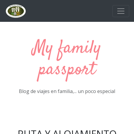
Ir al contenido principal
My family
passport
Blog de viajes en familia,... un poco especial
RUTA Y ALOJAMIENTO