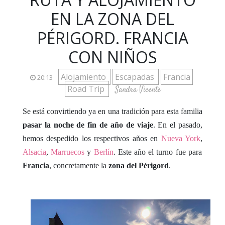
EN LA ZONA DEL
PÉRIGORD. FRANCIA
CON NIÑOS
Alojamiento
Escapadas
Francia
20:13
Road Trip
Sandra Vicente
Se está convirtiendo ya en una tradición para esta familia
pasar la noche de fin de año de viaje
. En el pasado,
hemos despedido los respectivos años en
Nueva York
,
Alsacia
,
Marruecos
y
Berlín
. Este año el turno fue para
Francia
, concretamente la
zona del Périgord
.