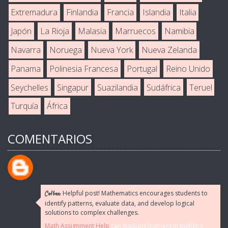
Extremadura
Finlandia
Francia
Islandia
Italia
Japón
La Rioja
Malasia
Marruecos
Namibia
Navarra
Noruega
Nueva York
Nueva Zelanda
Panama
Polinesia Francesa
Portugal
Reino Unido
Seychelles
Singapur
Suazilandia
Sudáfrica
Teruel
Turquía
África
COMENTARIOS
Helpful post! Mathematics encourages students to
Colbee:
identify patterns, evaluate data, and develop logical
solutions to complex challenges.
Math Assignment Help
can support learners in building