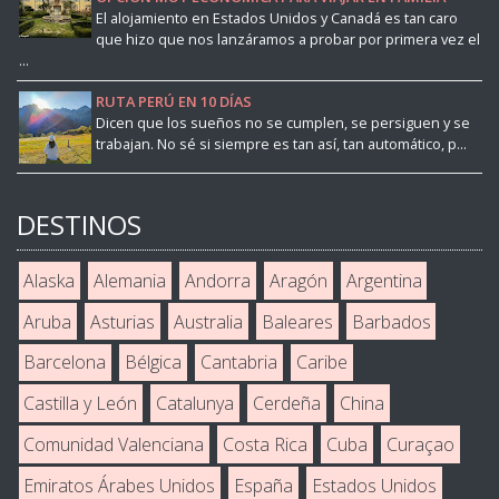
El alojamiento en Estados Unidos y Canadá es tan caro
que hizo que nos lanzáramos a probar por primera vez el
...
RUTA PERÚ EN 10 DÍAS
Dicen que los sueños no se cumplen, se persiguen y se
trabajan. No sé si siempre es tan así, tan automático, p...
DESTINOS
Alaska
Alemania
Andorra
Aragón
Argentina
Aruba
Asturias
Australia
Baleares
Barbados
Barcelona
Bélgica
Cantabria
Caribe
Castilla y León
Catalunya
Cerdeña
China
Comunidad Valenciana
Costa Rica
Cuba
Curaçao
Emiratos Árabes Unidos
España
Estados Unidos