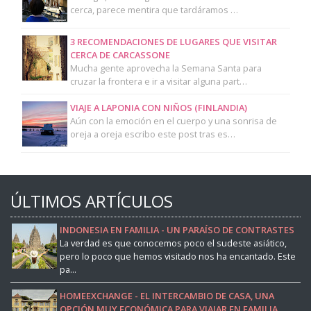
cerca, parece mentira que tardáramos …
3 RECOMENDACIONES DE LUGARES QUE VISITAR
CERCA DE CARCASSONE
Mucha gente aprovecha la Semana Santa para
cruzar la frontera e ir a visitar alguna part…
VIAJE A LAPONIA CON NIÑOS (FINLANDIA)
Aún con la emoción en el cuerpo y una sonrisa de
oreja a oreja escribo este post tras es…
ÚLTIMOS ARTÍCULOS
INDONESIA EN FAMILIA - UN PARAÍSO DE CONTRASTES
La verdad es que conocemos poco el sudeste asiático,
pero lo poco que hemos visitado nos ha encantado. Este
pa...
HOMEEXCHANGE - EL INTERCAMBIO DE CASA, UNA
OPCIÓN MUY ECONÓMICA PARA VIAJAR EN FAMILIA