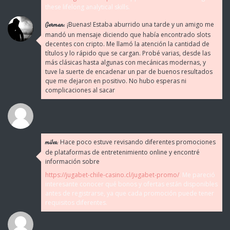
these lifelong analytical skills.
¡Buenas! Estaba aburrido una tarde y un amigo me
German:
mandó un mensaje diciendo que había encontrado slots
decentes con cripto. Me llamó la atención la cantidad de
títulos y lo rápido que se cargan. Probé varias, desde las
más clásicas hasta algunas con mecánicas modernas, y
tuve la suerte de encadenar un par de buenos resultados
que me dejaron en positivo. No hubo esperas ni
complicaciones al sacar
Hace poco estuve revisando diferentes promociones
miles:
de plataformas de entretenimiento online y encontré
información sobre
https://jugabet-chile-casino.cl/jugabet-promo/
. Me pareció
interesante conocer qué bonos y ofertas están disponibles
antes de registrarse, ya que cada promoción puede tener
requisitos diferentes.