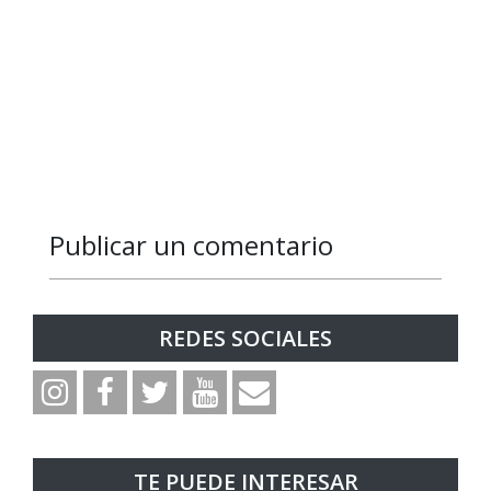
Publicar un comentario
Responder
Responder
Responder
Responder
Responder
Responder
Responder
Responder
Responder
Responder
REDES SOCIALES
TE PUEDE INTERESAR