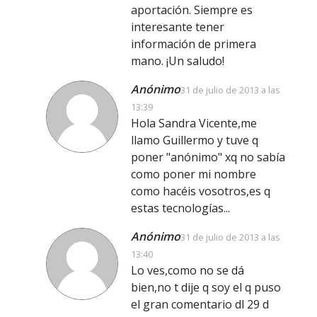
aportación. Siempre es
interesante tener
información de primera
mano. ¡Un saludo!
Anónimo
31 de julio de 2013 a las
13:39
Hola Sandra Vicente,me
llamo Guillermo y tuve q
poner "anónimo" xq no sabía
como poner mi nombre
como hacéis vosotros,es q
estas tecnologías...
Anónimo
31 de julio de 2013 a las
13:40
Lo ves,como no se dá
bien,no t dije q soy el q puso
el gran comentario dl 29 d