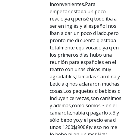
inconvenientes.Para
empezar,estaba un poco
reacio,ya q pensé q todo iba a
ser en inglés y al español nos
iban a dar un poco d lado,pero
pronto me dí cuenta q estaba
totalmente equivocado,ya q en
los primeros días hubo una
reunión para españoles en el
teatro con unas chicas muy
agradables,llamadas Carolina y
Leticia q nos aclararon muchas
cosas.Los paquetes d bebidas q
incluyen cervezas,son carísimos
y además,como somos 3 en el
camarote,había q pagarlo x 3,y
sólo bebo yo,y el precio era d
unos 1200$(900€)y eso no me
lo bebo ni en un mes.Hay