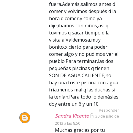
fuera.Además,salimos antes d
comer y volvimos después d la
hora d comer,y como ya
dije,íbamos con niños,así q
tuvimos q sacar tiempo d la
visita a Valdemosa,muy
bonito,x cierto,para poder
comer algo y no pudimos ver el
pueblo.Para terminar,las dos
pequeñas piscinas q tienen
SON DE AGUA CALIENTE,no
hay una triste piscina con agua
fría,menos mal q las duchas sí
la tenían.Para todo lo demásles
doy entre un 6 y un 10.
Responder
Sandra Vicente
30 de julio de
2013 a las 8:50
Muchas gracias por tu