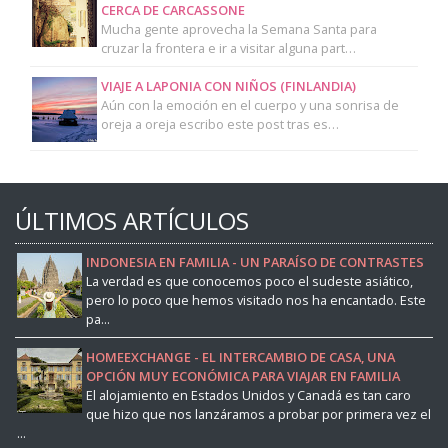
CERCA DE CARCASSONE
Mucha gente aprovecha la Semana Santa para
cruzar la frontera e ir a visitar alguna part…
VIAJE A LAPONIA CON NIÑOS (FINLANDIA)
Aún con la emoción en el cuerpo y una sonrisa de
oreja a oreja escribo este post tras es…
ÚLTIMOS ARTÍCULOS
INDONESIA EN FAMILIA - UN PARAÍSO DE CONTRASTES
La verdad es que conocemos poco el sudeste asiático,
pero lo poco que hemos visitado nos ha encantado. Este
pa...
HOMEEXCHANGE - EL INTERCAMBIO DE CASA, UNA
OPCIÓN MUY ECONÓMICA PARA VIAJAR EN FAMILIA
El alojamiento en Estados Unidos y Canadá es tan caro
que hizo que nos lanzáramos a probar por primera vez el
...