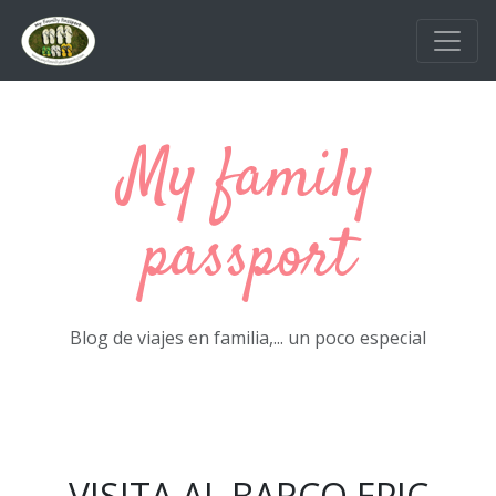
Ir al contenido principal
My family
passport
Blog de viajes en familia,... un poco especial
VISITA AL BARCO EPIC