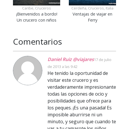
Caribe, Cruceros
Cerdeña, Cruceros, Italia
¡Bienvenidos a bordo!
Ventajas de viajar en
Un crucero con niños
Ferry
Comentarios
Daniel Ruiz @viajares
17 de julio
de 2013 a las 9:42
He tenido la oportunidad de
visitar este crucero y es
verdaderamente impresionante
todas las opciones de ocio y
posibilidades que ofrece para
los peques. ¡Es una pasada! Es
imposible aburrirse ni un
minuto, y seguro que cuando te
vas a tu camarote los niños