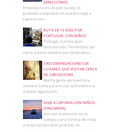
DIRECCIONES
Finlandia no es un país barato, lo
pudimos comprobar en nuestro viaje a
Laponia con …
RUTA DE 13 DÍAS POR
PORTUGAL CON NIÑOS
Portugal, nuestro gran
desconocido. Teniéndolo tan
cerca, parece mentira que tardáramos …
3 RECOMENDACIONES DE
LUGARES QUE VISITAR CERCA
DE CARCASSONE
Mucha gente aprovecha la
Semana Santa para cruzar la frontera e ir
a visitar alguna part…
VIAJE A LAPONIA CON NIÑOS
(FINLANDIA)
Aún con la emoción en el
cuerpo y una sonrisa de oreja
a oreja escribo este post tras es…