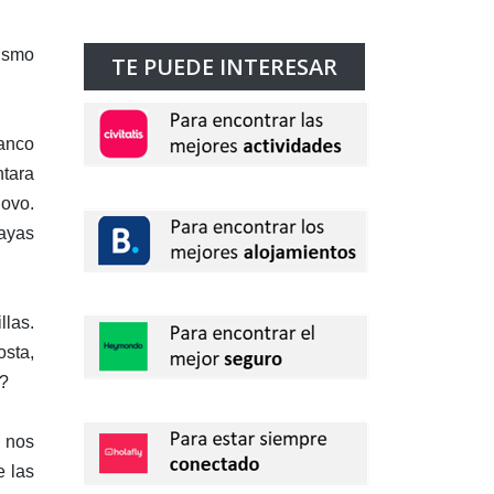
rismo
TE PUEDE INTERESAR
lanco
ntara
Covo.
layas
llas.
osta,
o?
, nos
e las