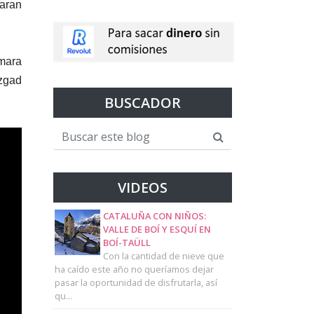
taran
mara
zgad
BUSCADOR
VIDEOS
CATALUÑA CON NIÑOS:
VALLE DE BOÍ Y ESQUÍ EN
BOÍ-TAÜLL
Con la cantidad de nieve que
ha caído este año no queríamos dejar
pasar la oportunidad de disfrutarla, así
qu...