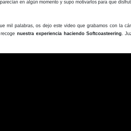
parecían en algún momento y supo motivarlos para que disfru
e mil palabras, os dejo este video que grabamos con la cá
e recoge
nuestra experiencia haciendo Softcoasteering
. Ju