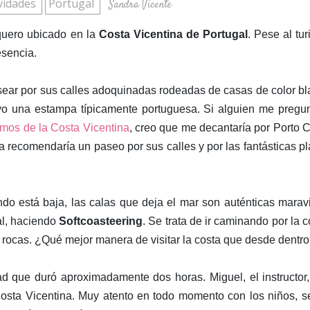
ividades
Portugal
Sandra Vicente
quero ubicado en la
Costa Vicentina de Portugal
. Pese al tu
esencia.
sear por sus calles
adoquinadas rodeadas de casas de color b
vo una estampa típicamente portuguesa.
Si alguien me pregu
tamos de la Costa Vicentina
, creo que me decantaría por Porto 
 recomendaría un paseo por sus calles y por las fantásticas p
do está baja, las calas que deja el mar son auténticas maravi
al, haciendo
Softcoasteering
. Se trata de ir caminando por la c
 rocas. ¿Qué mejor manera de visitar la costa que desde dentr
ad que duró aproximadamente dos horas. Miguel, el instructor
 Costa Vicentina. Muy atento en todo momento con los niños, s