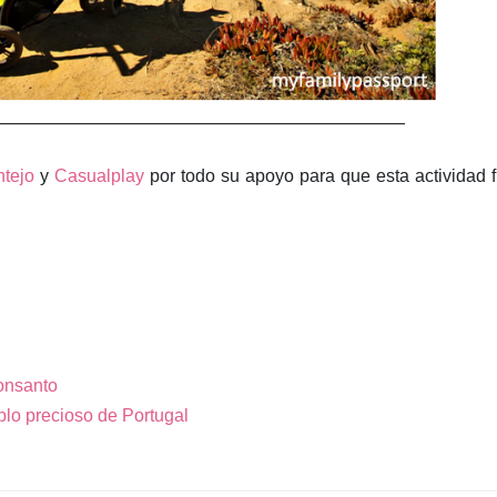
_____________________________________________________
ntejo
y
Casualplay
por todo su apoyo para que esta actividad 
Monsanto
blo precioso de Portugal