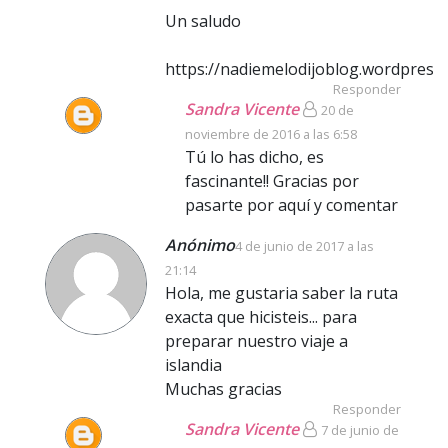
Un saludo
https://nadiemelodijoblog.wordpress
Responder
Sandra Vicente
20 de
noviembre de 2016 a las 6:58
Tú lo has dicho, es
fascinante!! Gracias por
pasarte por aquí y comentar
Anónimo
4 de junio de 2017 a las
21:14
Hola, me gustaria saber la ruta
exacta que hicisteis... para
preparar nuestro viaje a
islandia
Muchas gracias
Responder
Sandra Vicente
7 de junio de