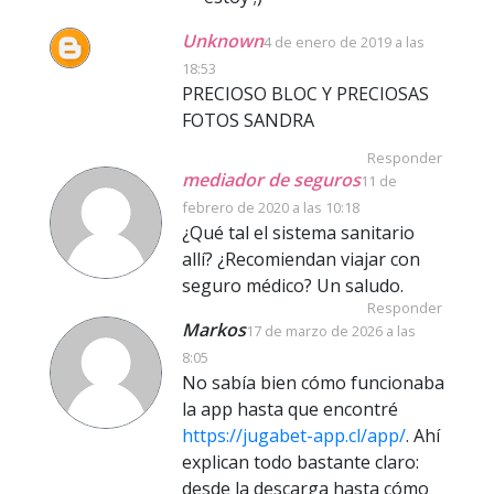
Unknown
4 de enero de 2019 a las
18:53
PRECIOSO BLOC Y PRECIOSAS
FOTOS SANDRA
Responder
mediador de seguros
11 de
febrero de 2020 a las 10:18
¿Qué tal el sistema sanitario
allí? ¿Recomiendan viajar con
seguro médico? Un saludo.
Responder
Markos
17 de marzo de 2026 a las
8:05
No sabía bien cómo funcionaba
la app hasta que encontré
https://jugabet-app.cl/app/
. Ahí
explican todo bastante claro:
desde la descarga hasta cómo