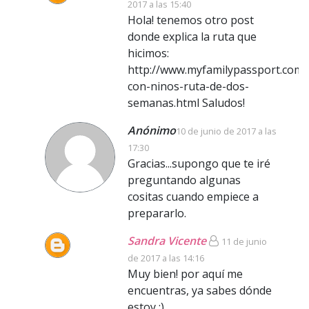
2017 a las 15:40
Hola! tenemos otro post
donde explica la ruta que
hicimos:
http://www.myfamilypassport.com/2
con-ninos-ruta-de-dos-
semanas.html Saludos!
Anónimo
10 de junio de 2017 a las
17:30
Gracias...supongo que te iré
preguntando algunas
cositas cuando empiece a
prepararlo.
Sandra Vicente
11 de junio
de 2017 a las 14:16
Muy bien! por aquí me
encuentras, ya sabes dónde
estoy ;)