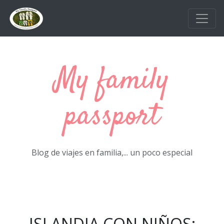
Ir al contenido principal
My family
passport
Blog de viajes en familia,... un poco especial
ISLANDIA CON NIÑOS: